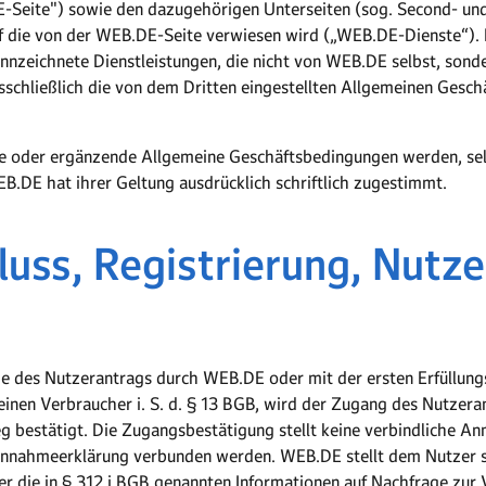
Seite") sowie den dazugehörigen Unterseiten (sog. Second- un
f die von der WEB.DE-Seite verwiesen wird („WEB.DE-Dienste“)
kennzeichnete Dienstleistungen, die nicht von WEB.DE selbst, son
usschließlich die von dem Dritten eingestellten Allgemeinen Gesc
 oder ergänzende Allgemeine Geschäftsbedingungen werden, selbs
EB.DE hat ihrer Geltung ausdrücklich schriftlich zugestimmt.
luss, Registrierung, Nutze
 des Nutzerantrags durch WEB.DE oder mit der ersten Erfüllun
einen Verbraucher i. S. d. § 13 BGB, wird der Zugang des Nutze
g bestätigt. Die Zugangsbestätigung stellt keine verbindliche A
nahmeerklärung verbunden werden. WEB.DE stellt dem Nutzer sch
r die in § 312 i BGB genannten Informationen auf Nachfrage zur